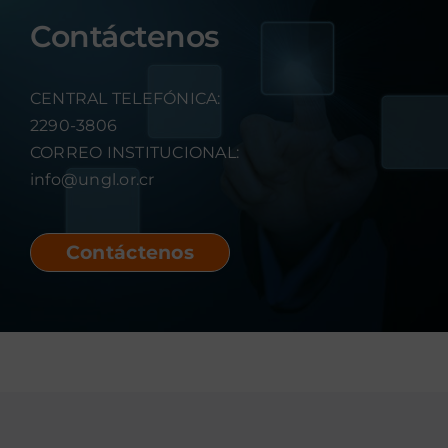
Contáctenos
Sesiones de Junta Directiva
CENTRAL TELEFÓNICA:
Informes
2290-3806
CORREO INSTITUCIONAL:
Plan de compras
info@ungl.or.cr
Presupuesto anual
Contáctenos
Actas de Junta Directiva – Sesiones Ordinarias
Normativa Institucional
Normativa Externa