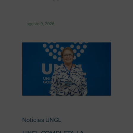
de
Turrialba.
Esta
agosto 9, 2026
iniciativa
estratégica
[...]
Noticias UNGL
UNGL COMPLETA LA