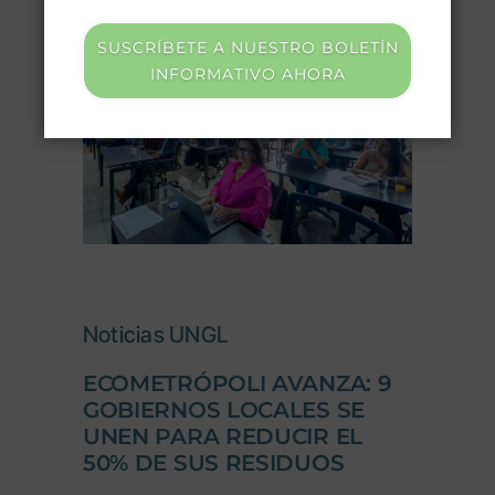
SUSCRÍBETE A NUESTRO BOLETÍN
INFORMATIVO AHORA
Noticias UNGL
ECOMETRÓPOLI AVANZA: 9
GOBIERNOS LOCALES SE
UNEN PARA REDUCIR EL
50% DE SUS RESIDUOS