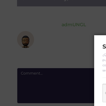
About the Author:
admUNGL
S
¿Q
pu
Leave A Comment
co
se
Comment