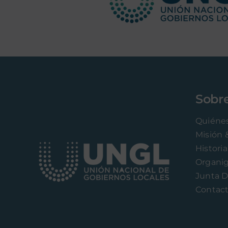
Sobr
Quiéne
Misión 
Historia
Organi
Junta D
Contac