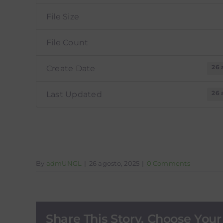
File Size
File Count
26 
Create Date
26 
Last Updated
By
admUNGL
|
26 agosto, 2025
|
0 Comments
Share This Story, Choose Your