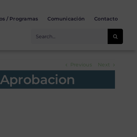
ios / Programas
Comunicación
Contacto
Buscar
for:
Previous
Next
 Aprobacion
dinario 2025 -
acion