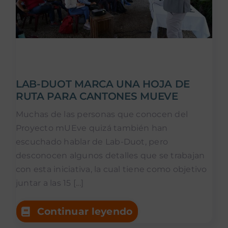
LAB-DUOT MARCA UNA HOJA DE
RUTA PARA CANTONES MUEVE
Muchas de las personas que conocen del
Proyecto mUEve quizá también han
escuchado hablar de Lab-Duot, pero
desconocen algunos detalles que se trabajan
con esta iniciativa, la cual tiene como objetivo
juntar a las 15 [...]
Continuar leyendo