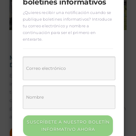
boletines informativos
¿Quieres recibir una notificación cuando se
publique boletines informativos? Introduce
tu correo electrónico y nombre a
continuación para ser el primero en
enterarte.
MUEVE IMPACTARÁ COMUNIDADES
DE MANERA INTEGRAL
El Proyecto mUEve presenta una visión
integral para abordar los desafíos del
transporte y el desarrollo urbano en los 15
cantones participantes. Los diferentes
productos que se deben entregar contribuirán
a la mejora de la [...]
SUSCRÍBETE A NUESTRO BOLETÍN
INFORMATIVO AHORA
Continuar leyendo