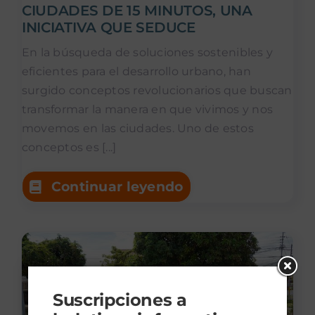
CIUDADES DE 15 MINUTOS, UNA
INICIATIVA QUE SEDUCE
En la búsqueda de soluciones sostenibles y
eficientes para el desarrollo urbano, han
surgido conceptos revolucionarios que buscan
transformar la manera en que vivimos y nos
movemos en las ciudades. Uno de estos
conceptos es [...]
Continuar leyendo
Suscripciones a