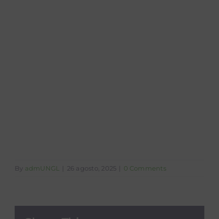
Presupuesto
Ordinario 2024 -
NI 21994-2023 3-
Presupuesto
ordinario 2024
By
admUNGL
|
26 agosto, 2025
|
0 Comments