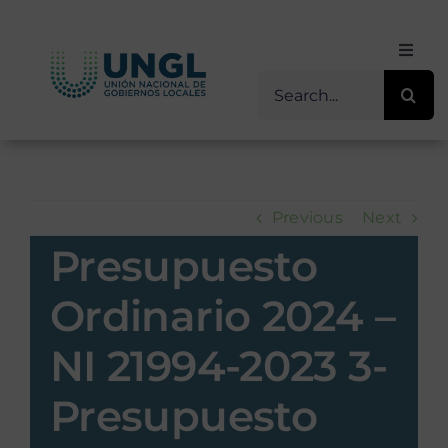
Skip
to
Toggl
content
Navig
Buscar
Inicio
for:
Sobre Nosotros
Previous
Next
Transparencia
Presupuesto
Servicios / Programas
Ordinario 2024 –
NI 21994-2023 3-
Comunicación
Presupuesto
Contacto