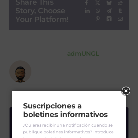
Share This
Facebook
X
Bluesky
Reddit
Story, Choose
LinkedIn
WhatsApp
Telegram
Tumblr
Your Platform!
Pinterest
Xing
Email
About the Author:
admUNGL
Leave A Comment
Suscripciones a
Comment
boletines informativos
¿Quieres recibir una notificación cuando se
publique boletines informativos? Introduce