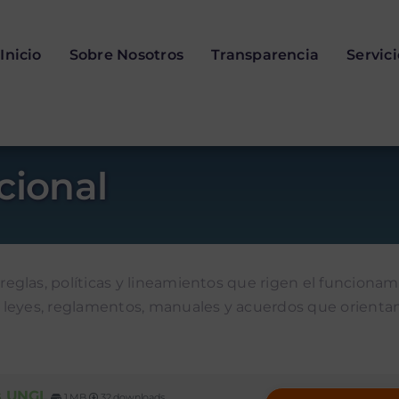
Inicio
Sobre Nosotros
Transparencia
Servic
cional
eglas, políticas y lineamientos que rigen el funciona
 leyes, reglamentos, manuales y acuerdos que orienta
s UNGL
1 MB
32 downloads