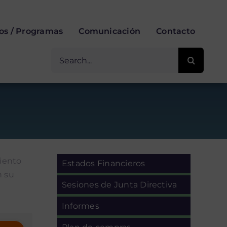
ios / Programas
Comunicación
Contacto
Buscar
for:
miento
Estados Financieros
n su
Sesiones de Junta Directiva
Informes