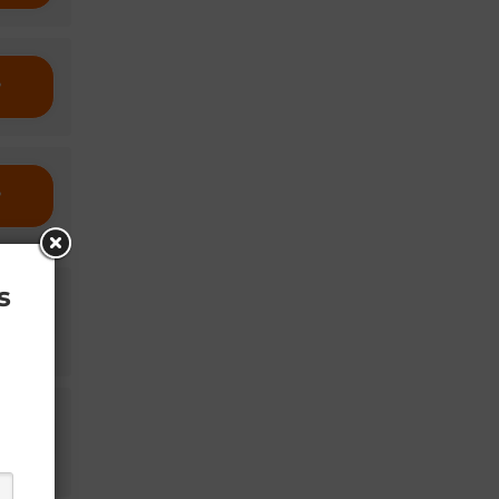
r
r
s
r
r