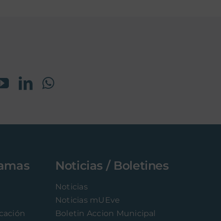
ramas
Noticias / Boletines
Noticias
Noticias mUEve
icación
Boletin Accion Municipal