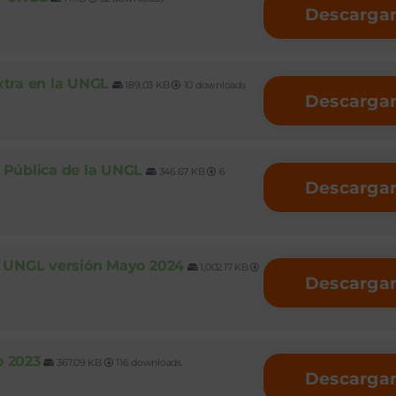
Descarga
xtra en la UNGL
189.03 KB
10 downloads
Descarga
 Pública de la UNGL
346.67 KB
6
Descarga
a UNGL versión Mayo 2024
1,002.17 KB
Descarga
o 2023
367.09 KB
116 downloads
Descarga