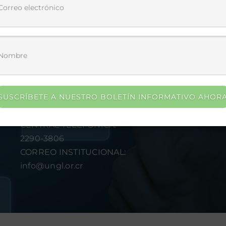
ía
200.50 KB
4 downloads
Descarga
2
1
SUSCRÍBETE A NUESTRO BOLETÍN INFORMATIVO AHOR
CENTRAL TELEFÓNICA:
2290-3806
CORREO INSTITUCIONAL:
info@ungl.or.cr