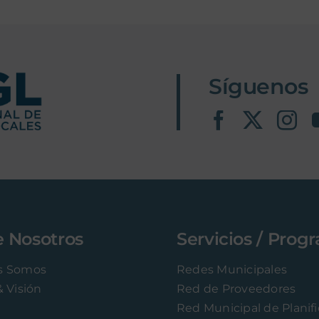
Síguenos
e Nosotros
Servicios / Prog
s Somos
Redes Municipales
& Visión
Red de Proveedores
Red Municipal de Planif