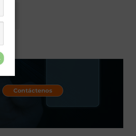
r
A
Contáctenos