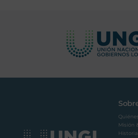
Sobr
Quiéne
Misión 
Historia