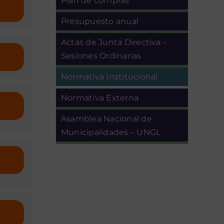
Plan de compras
r
Presupuesto anual
Actas de Junta Directiva –
r
Sesiones Ordinarias
Normativa Institucional
Normativa Externa
r
Asamblea Nacional de
Municipalidades – UNGL
r
r