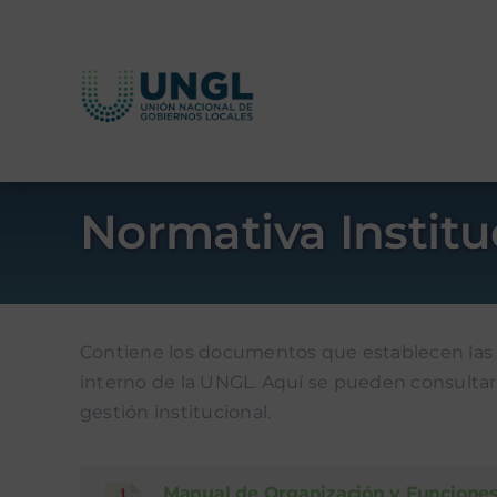
Skip
to
content
Normativa Institu
Contiene los documentos que establecen las r
interno de la UNGL. Aquí se pueden consultar
gestión institucional.
Manual de Organización y Funcione