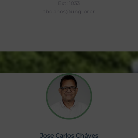
Ext: 1033
tbolanos@ungl.or.cr
Jose Carlos Cháves