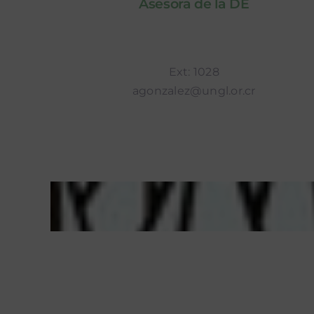
Asesora de la DE
Ext: 1028
agonzalez@ungl.or.cr