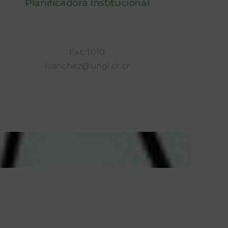
Planificadora Institucional
Ext: 1010
lsanchez@ungl.or.cr