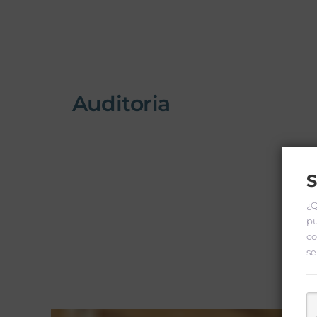
Auditoria
S
¿Q
pu
co
se