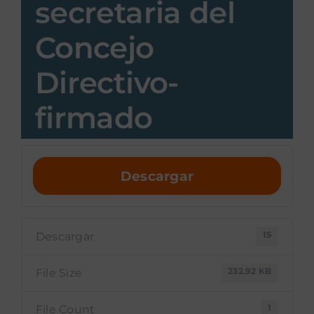
secretaria del
Concejo
Directivo-
firmado
Descargar
15
Descargar
232.92 KB
File Size
1
File Count