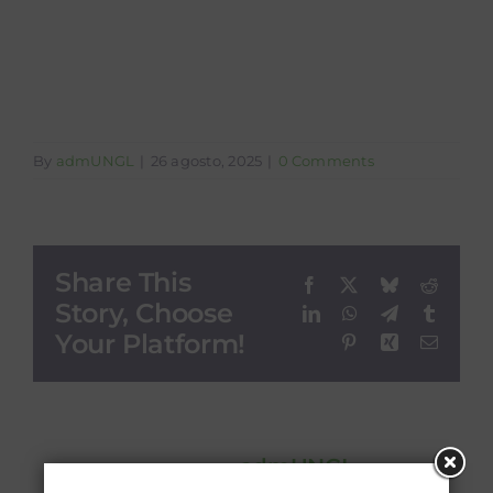
firmado
By
admUNGL
|
26 agosto, 2025
|
0 Comments
Share This
Facebook
X
Bluesky
Reddit
Story, Choose
LinkedIn
WhatsApp
Telegram
Tumblr
Your Platform!
Pinterest
Xing
Email
About the Author:
admUNGL