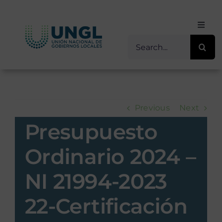
Skip
to
Toggl
content
Navig
Buscar
Inicio
for:
Sobre Nosotros
Previous
Next
Transparencia
Presupuesto
Servicios / Programas
Ordinario 2024 –
NI 21994-2023
Comunicación
22-Certificación
Contacto