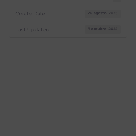
26 agosto, 2025
Create Date
7 octubre, 2025
Last Updated
Presupuesto
Ordinario 2024 -
NI 21994-2023 22-
Certificación
secretaria del
Concejo Directivo-