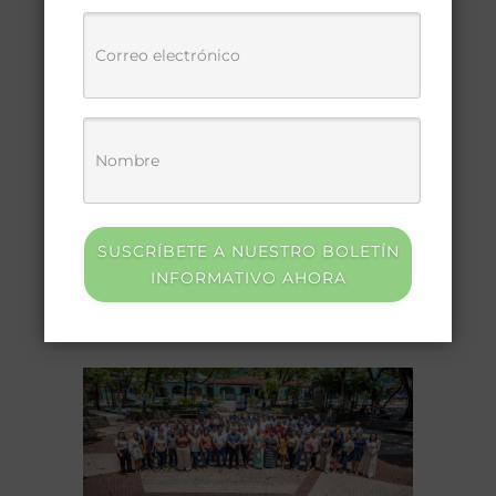
El evento “Mejores prácticas
para el desarrollo de
infraestructura digital en el
espacio público desde los
Gobiernos Locales” reunió a
autoridades municipales y
actores del [...]
SUSCRÍBETE A NUESTRO BOLETÍN
INFORMATIVO AHORA
agosto 9, 2026