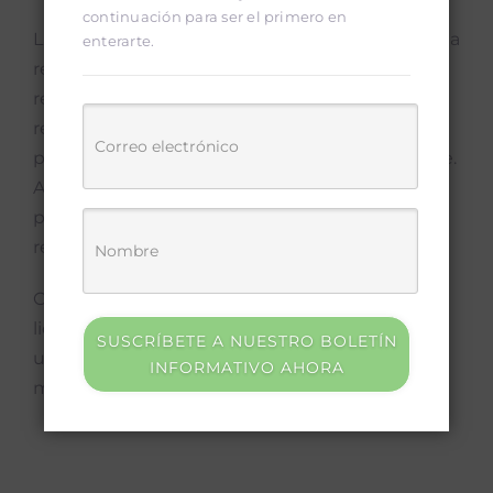
continuación para ser el primero en
La nueva banda separadora permitirá mejorar la
enterarte.
recuperación de materiales valorizables,
reducir la cantidad de residuos que llegan al
relleno sanitario y dignificar el trabajo de las
personas vinculadas a los procesos de reciclaje.
Además, fortalecerá la educación ambiental y
promoverá una cultura de separación
responsable en los hogares santacruceños.
Con esta inauguración, Santa Cruz reafirma su
liderazgo regional en gestión ambiental y da
SUSCRÍBETE A NUESTRO BOLETÍN
un paso firme hacia un modelo de desarrollo
INFORMATIVO AHORA
más limpio, inclusivo y sostenible.