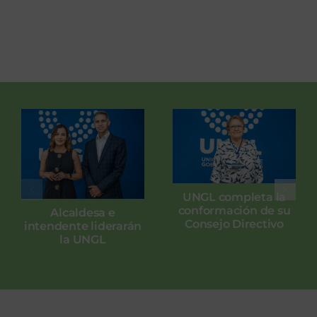
UNGL completa la
conformación de su
Alcaldesa e
Consejo Directivo
intendente liderarán
la UNGL