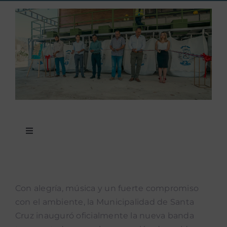
Toggle
Navigation
Noticias
Con alegría, música y un fuerte compromiso
Noticias mUEve
con el ambiente, la Municipalidad de Santa
Cruz inauguró oficialmente la nueva banda
Boletin Accion Municipal