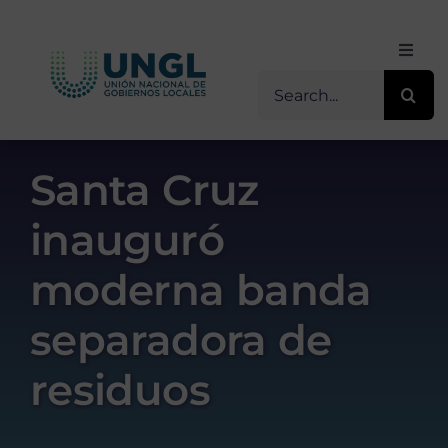
Skip
to
Toggl
content
Navig
Buscar
Inicio
for:
Sobre Nosotros
Santa Cruz
inauguró
Transparencia
moderna banda
Servicios / Programas
separadora de
Comunicación
residuos
Contacto