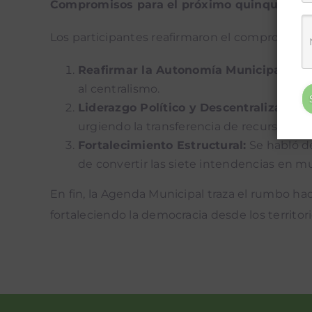
Compromisos para el próximo quinquenio
Los participantes reafirmaron el compromiso de
Reafirmar la Autonomía Municipal:
Se e
al centralismo.
Liderazgo Político y Descentralización:
urgiendo la transferencia de recursos y 
Fortalecimiento Estructural:
Se habló de
de convertir las siete intendencias en 
En fin, la Agenda Municipal traza el rumbo haci
fortaleciendo la democracia desde los territor