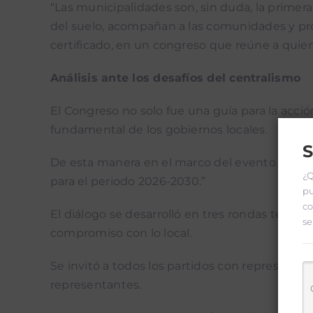
“Las municipalidades son, sin duda, la primer
del suelo, acompañan a las comunidades y pro
certificado, en un congreso que reúne a quiene
Análisis ante los desafíos del centralismo
El Congreso no solo fue una guía para la acci
fundamental de los gobiernos locales.
S
De esta manera en el marco del evento se incl
¿Q
para el periodo 2026-2030.”
pu
co
El diálogo se desarrolló en tres rondas temátic
se
compromiso con lo local.
Se invitó a todos los partidos con representac
representantes.