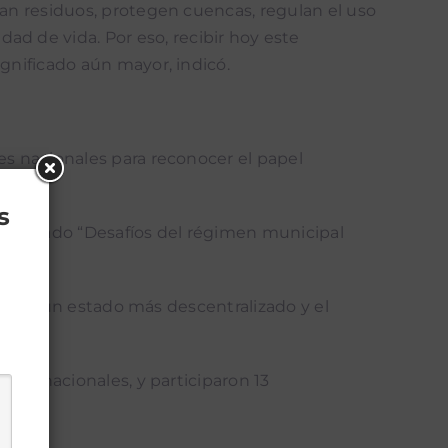
nan residuos, protegen cuencas, regulan el uso
d de vida. Por eso, recibir hoy este
ignificado aún mayor, indicó.
es nacionales para reconocer el papel
s
, titulado “Desafíos del régimen municipal
es para un estado más descentralizado y el
ones nacionales, y participaron 13