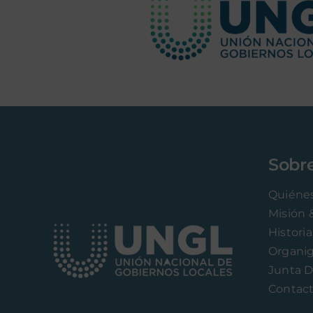
Sobr
Quiéne
Misión 
Historia
Organi
Junta D
Contac