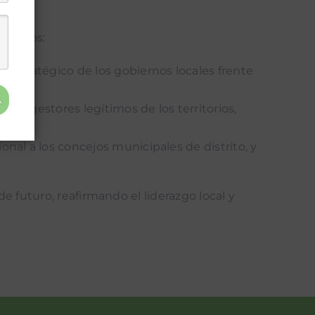
s retos:
l estratégico de los gobiernos locales frente
A
 y gestores legítimos de los territorios,
nal a los concejos municipales de distrito, y
de futuro, reafirmando el liderazgo local y