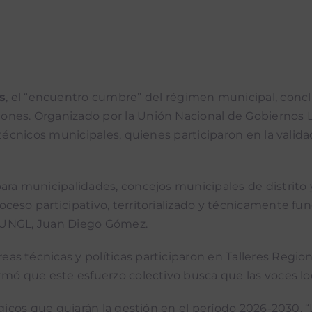
s
, el “encuentro cumbre” del régimen municipal, concl
ones. Organizado por la Unión Nacional de Gobiernos 
 técnicos municipales, quienes participaron en la valida
ara municipalidades, concejos municipales de distrito
ceso participativo, territorializado y técnicamente f
la UNGL, Juan Diego Gómez.
s técnicas y políticas participaron en Talleres Region
rmó que este esfuerzo colectivo busca que las voces loc
tégicos que guiarán la gestión en el período 2026-2030