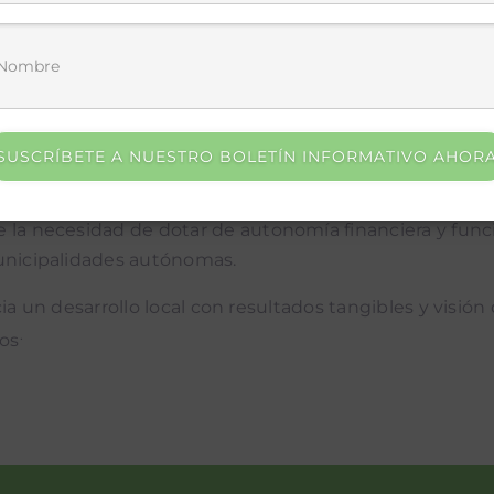
 impulsar la descentralización y afrontar los principale
xigió mayor incidencia política y reconocimiento del ro
SUSCRÍBETE A NUESTRO BOLETÍN INFORMATIVO AHOR
Se asumió el liderazgo como defensores de la democracia
competencias.
 la necesidad de dotar de autonomía financiera y funcio
municipalidades autónomas.
a un desarrollo local con resultados tangibles y visión 
.
ios