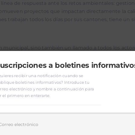
a línea de respuesta ante los retos ambientales: gestio
mueven proyectos que impactan directamente la calida
s trabajan todos los días por sus cantones, tiene un s
ón municipal, sino también un llamado a todos los actor
uscripciones a boletines informativo
uyó un conversatorio con partidos políticos nacionales
uieres recibir una notificación cuando se
blique boletines informativos? Introduce tu
rreo electrónico y nombre a continuación para
as principales sobre la visión país desde lo local, clav
r el primero en enterarte.
ión en la papeleta presidencial para las próximas elecci