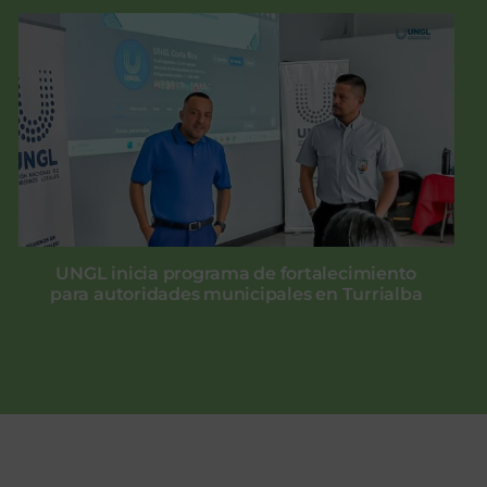
UNGL inicia programa de fortalecimiento
para autoridades municipales en Turrialba