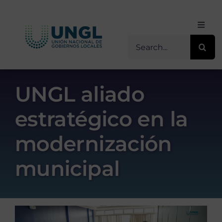
Skip
to
Toggl
content
Navig
Buscar
Inicio
for:
Sobre Nosotros
UNGL aliado
estratégico en la
Transparencia
modernización
Servicios / Programas
municipal
Comunicación
Contacto