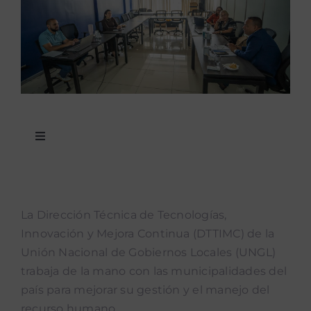
Toggle
Navigation
Noticias
La Dirección Técnica de Tecnologías,
Noticias mUEve
Innovación y Mejora Continua (DTTIMC) de la
Unión Nacional de Gobiernos Locales (UNGL)
Boletin Accion Municipal
trabaja de la mano con las municipalidades del
país para mejorar su gestión y el manejo del
Podcast “Qué Dicen Las Munis”
recurso humano.