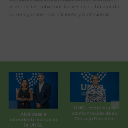
aliado de los gobiernos locales en su búsqueda
de una gestión más eficiente y profesional.
UNGL completa la
conformación de su
Alcaldesa e
Consejo Directivo
intendente liderarán
la UNGL