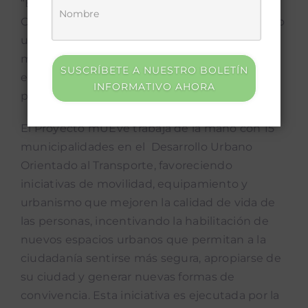
“Este Octubre Urbano representa un hito en
Costa Rica, ya que nunca antes habíamos visto
una colaboración tan extensa entre
municipalidades para abordar las necesidades
SUSCRÍBETE A NUESTRO BOLETÍN
específicas de las mujeres en el espacio
INFORMATIVO AHORA
público”, concluyó.
El Proyecto mUEve trabaja de la mano con 15
municipalidades en el Desarrollo Urbano
Orientado al Transporte, favoreciendo
iniciativas de movilidad, equipamiento y
urbanismo que mejoren la calidad de vida de
las personas, incentivando la habilitación de
nuevos espacios urbanos que permitan a la
ciudadanía sentirse más segura, apropiarse de
su ciudad y generar nuevas formas de
convivencia. Esta iniciativa es ejecutada por la