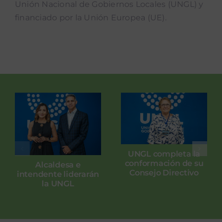
Unión Nacional de Gobiernos Locales (UNGL) y
financiado por la Unión Europea (UE).
UNGL completa la
conformación de su
Alcaldesa e
Consejo Directivo
intendente liderarán
la UNGL