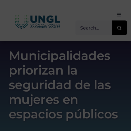
Skip
to
Toggl
content
Navig
Buscar
Inicio
for:
Sobre Nosotros
Municipalidades
priorizan la
Transparencia
seguridad de las
Servicios / Programas
mujeres en
Comunicación
espacios públicos
Contacto