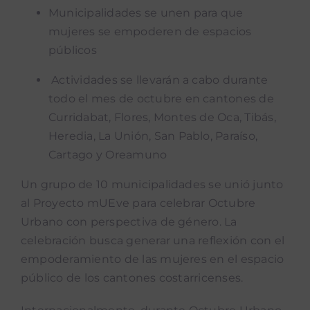
Noticias mUEve
Municipalidades se unen para que
mujeres se empoderen de espacios
Boletin Accion Municipal
públicos
Actividades se llevarán a cabo durante
Podcast “Qué Dicen Las Munis”
todo el mes de octubre en cantones de
Curridabat, Flores, Montes de Oca, Tibás,
Heredia, La Unión, San Pablo, Paraíso,
Cartago y Oreamuno
Un grupo de 10 municipalidades se unió junto
al Proyecto mUEve para celebrar Octubre
Urbano con perspectiva de género. La
celebración busca generar una reflexión con el
empoderamiento de las mujeres en el espacio
público de los cantones costarricenses.