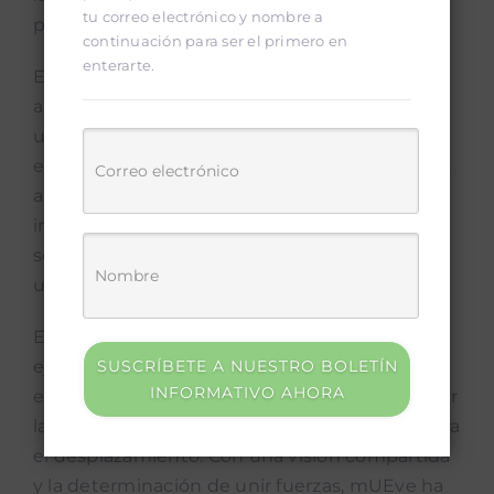
tu correo electrónico y nombre a
para todos los ciudadanos.
continuación para ser el primero en
enterarte.
El éxito del Proyecto mUEve ha resonado más
allá de sus límites geográficos, sirviendo como
un modelo para otras ciudades del país. La
experiencia de mUEve ha demostrado que las
alianzas público-privadas pueden generar un
impacto significativo en la movilidad
sostenible, permitiendo que el avance hacia
un futuro más limpio, eficiente y habitable.
En conclusión, mUEve se erige como un
SUSCRÍBETE A NUESTRO BOLETÍN
ejemplo concreto de cómo la colaboración
INFORMATIVO AHORA
entre el sector público y privado puede marcar
la diferencia en la búsqueda de soluciones para
el desplazamiento. Con una visión compartida
y la determinación de unir fuerzas, mUEve ha