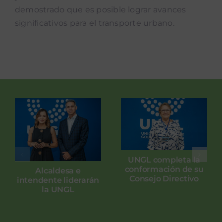
demostrado que es posible lograr avances
significativos para el transporte urbano.
UNGL completa la
conformación de su
Alcaldesa e
Consejo Directivo
intendente liderarán
la UNGL