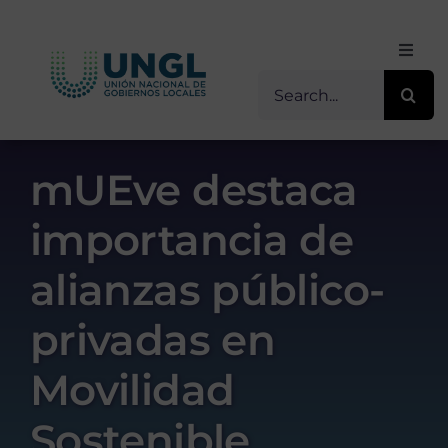
Skip
to
Toggl
content
Navig
Buscar
Inicio
for:
Sobre Nosotros
mUEve destaca
importancia de
Transparencia
alianzas público-
Servicios / Programas
privadas en
Comunicación
Movilidad
Sostenible
Contacto