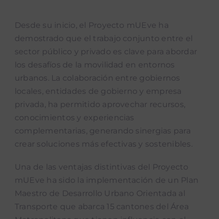
Desde su inicio, el Proyecto mUEve ha
Noticias mUEve
demostrado que el trabajo conjunto entre el
sector público y privado es clave para abordar
Boletin Accion Municipal
los desafíos de la movilidad en entornos
urbanos. La colaboración entre gobiernos
Podcast “Qué Dicen Las Munis”
locales, entidades de gobierno y empresa
privada, ha permitido aprovechar recursos,
conocimientos y experiencias
complementarias, generando sinergias para
crear soluciones más efectivas y sostenibles.
Una de las ventajas distintivas del Proyecto
mUEve ha sido la implementación de un Plan
Maestro de Desarrollo Urbano Orientada al
Transporte que abarca 15 cantones del Área