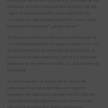
Históricamente los vehículos, y en espacial los
Noticias mUEve
privados, son los mayores beneficiados de las
vías y el espacio público, gran parte de los
Boletin Accion Municipal
recursos son destinados a este fin, pero ¿está
bien esa concepción? ¿debe ser así?
Podcast “Qué Dicen Las Munis”
El Proyecto mUEve trabaja con el enfoque de
movilidad sostenible dirigido a cumplir con los
fundamentos de la Pirámide de Movilidad, la
cual invierte esa creencia y pone a la persona
peatona en el primer escalón, lo ubica como la
prioridad.
A continuación, se podrá ver el orden de
importancia en la pirámide y el impacto
negativo de cada uno, donde los últimos son
los más contraproducentes en términos de
eficiencia energética, medioambiente,