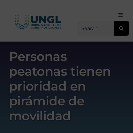
Skip
to
Toggl
content
Navig
Buscar
Inicio
for:
Sobre Nosotros
Personas
peatonas tienen
Transparencia
prioridad en
Servicios / Programas
pirámide de
Comunicación
movilidad
Contacto