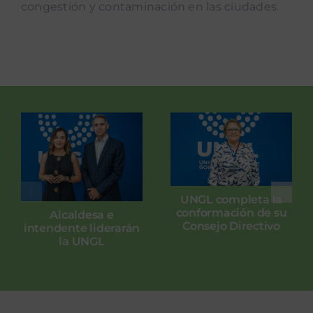
congestión y contaminación en las ciudades.
UNGL completa la
conformación de su
Alcaldesa e
Consejo Directivo
intendente liderarán
la UNGL