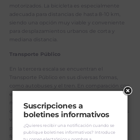
motorizados. La bicicleta es especialmente
adecuada para distancias de hasta 8-10 km,
siendo una opción muy viable y conveniente
para desplazamientos urbanos de corta y
mediana distancia.
Transporte Público
En la tercera escala se encuentran el
Transporte Público en sus diversas formas,
como autobuses y el tren. En comparación con
el uso del automóvil, el transporte público es
más eficiente, reduce las emisiones
Suscripciones a
contaminantes, requiere menos espacio en las
boletines informativos
vías públicas y es económicamente mejorado
¿Quieres recibir una notificación cuando se
para las personas usuarias. Es importante
publique boletines informativos? Introduce
fomentar la intermodalidad entre diferentes
tu correo electrónico y nombre a