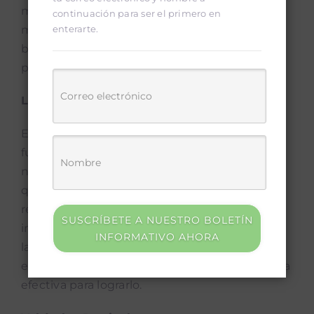
modos de transporte público y entre otros no
continuación para ser el primero en
enterarte.
motorizados, como caminar y andar en
bicicleta, para facilitar una movilidad fluida de
puerta a puerta.
Logística y Transporte de Carga
El transporte de bienes y servicios es
fundamental para la actividad económica de
nuestras sociedades. Es importante asegurar
que la carga y descarga de mercancías se
realice de manera eficiente y con el menor
SUSCRÍBETE A NUESTRO BOLETÍN
impacto posible en el tráfico y la movilidad de
INFORMATIVO AHORA
las ciudades. La imposición de horarios y
espacios restringidos puede ser una estrategia
efectiva para lograrlo.