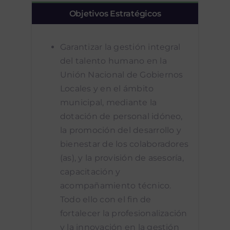
Objetivos Estratégicos
Garantizar la gestión integral
del talento humano en la
Unión Nacional de Gobiernos
Locales y en el ámbito
municipal, mediante la
dotación de personal idóneo,
la promoción del desarrollo y
bienestar de los colaboradores
(as), y la provisión de asesoría,
capacitación y
acompañamiento técnico.
Todo ello con el fin de
fortalecer la profesionalización
y la innovación en la gestión