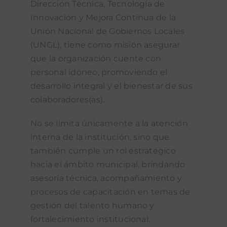
Dirección Técnica, Tecnología de
Innovación y Mejora Continua de la
Dirección de Seguimiento Estratégico de
Unión Nacional de Gobiernos Locales
Proyectos y Cooperación Internacional
(UNGL), tiene como misión asegurar
que la organización cuente con
Dirección Ejecutiva
personal idóneo, promoviendo el
desarrollo integral y el bienestar de sus
Dirección Financiera
colaboradores(as).
Dirección Técnica de Tecnología, Innovación y
No se limita únicamente a la atención
Mejora Continua
interna de la institución, sino que
también cumple un rol estratégico
hacia el ámbito municipal, brindando
asesoría técnica, acompañamiento y
procesos de capacitación en temas de
gestión del talento humano y
fortalecimiento institucional.