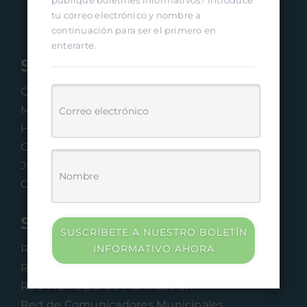
publique boletines informativos? Introduce
tu correo electrónico y nombre a
continuación para ser el primero en
enterarte.
Sobre Nosotros
Quiénes Somos
Misión & Visión
Historia
Organigrama
Junta Directiva
Contacto
Servicios / Programas
SUSCRÍBETE A NUESTRO BOLETÍN
INFORMATIVO AHORA
Redes Municipales
Red de Proveedores
Red Municipal de Planificación
Red de Comunicadores Municipales