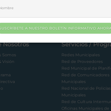
SUSCRÍBETE A NUESTRO BOLETÍN INFORMATIVO AHOR
e Nosotros
Servicios / Prog
s Somos
Redes Municipales
& Visión
Red de Proveedores
Red Municipal de Planif
grama
Red de Comunicadores
irectiva
Municipales
to
Red Nacional de Policías
Municipales
Red de Cultura Intermun
Oficinas Municipales de 