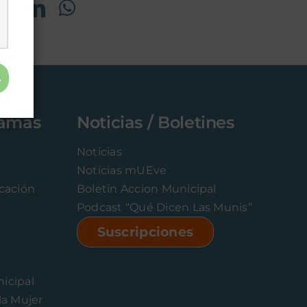
A
ramas
Noticias / Boletines
Noticias
Noticias mUEve
icación
Boletin Accion Municipal
Podcast “Qué Dicen Las Munis”
Suscripciones
icipal
la Mujer