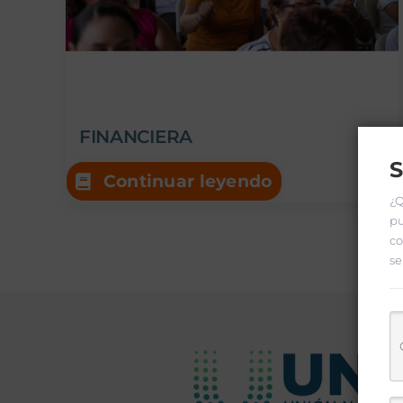
FINANCIERA
S
Continuar leyendo
¿Q
pu
co
se