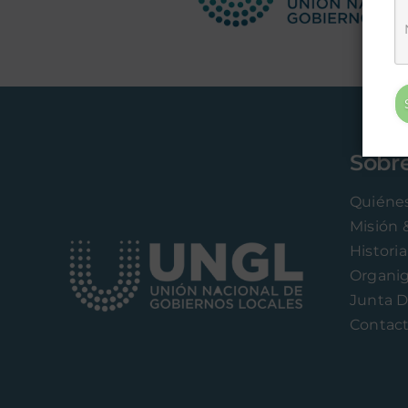
Sobr
Quiéne
Misión 
Historia
Organi
Junta D
Contac