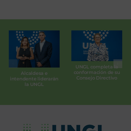
UNGL completa la
conformación de su
Alcaldesa e
Consejo Directivo
intendente liderarán
la UNGL