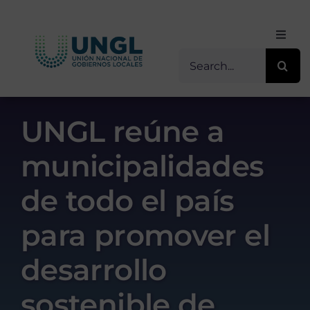
Skip
to
Toggl
content
Navig
Buscar
Inicio
for:
Sobre Nosotros
UNGL reúne a
municipalidades
Transparencia
de todo el país
Servicios / Programas
para promover el
Comunicación
desarrollo
sostenible de
Contacto