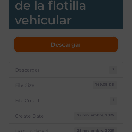
de la flotilla
vehicular
Descargar
3
Descargar
149.08 KB
File Size
1
File Count
25 noviembre, 2025
Create Date
25 noviembre, 2025
Last Updated