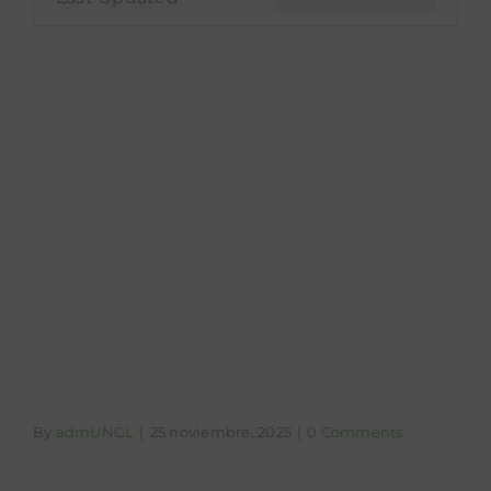
Reglamento para
uso, control y
mantenimiento
de la flotilla
vehicular
By
admUNGL
|
25 noviembre, 2025
|
0 Comments