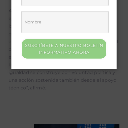
Al cierre del evento, Karen Porras, directora
ejecutiva de la UNGL recalcó: “Los gobiernos
locales son el actor más estratégico para
garantizar que nuestras ciudades sean
espacios seguros. Desde la UNGL, asumimos el
SUSCRÍBETE A NUESTRO BOLETÍN
compromiso de acompañar y promover un
INFORMATIVO AHORA
enfoque de género que sea transversal en
todas las acciones. Tenemos claro que la
igualdad se construye con voluntad política y
una acción sostenida también desde el apoyo
técnico”, afirmó.