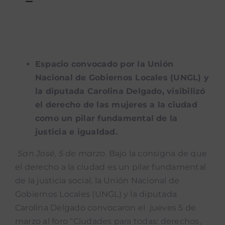
Toggle
Navigation
Noticias
Noticias mUEve
Espacio convocado por la Unión
Nacional de Gobiernos Locales (UNGL) y
Boletin Accion Municipal
la diputada Carolina Delgado, visibilizó
el derecho de las mujeres a la ciudad
como un pilar fundamental de la
Podcast “Qué Dicen Las Munis”
justicia e igualdad.
San José, 5 de marzo
. Bajo la consigna de que
el derecho a la ciudad es un pilar fundamental
de la justicia social, la Unión Nacional de
Gobiernos Locales (UNGL) y la diputada
Carolina Delgado convocaron el jueves 5 de
marzo al foro “Ciudades para todas: derechos,