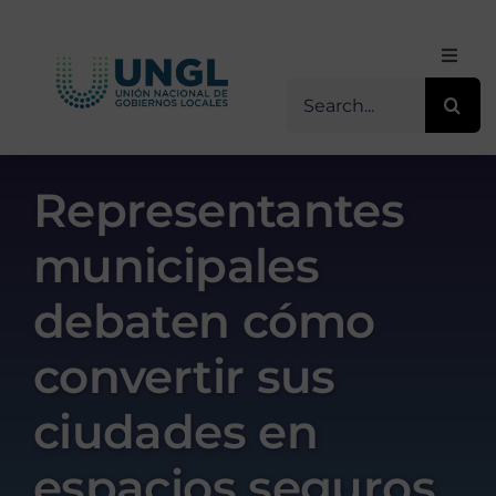
Skip
to
Toggl
content
Navig
Buscar
Inicio
for:
Sobre Nosotros
Representantes
municipales
Transparencia
debaten cómo
Servicios / Programas
convertir sus
Comunicación
ciudades en
espacios seguros
Contacto