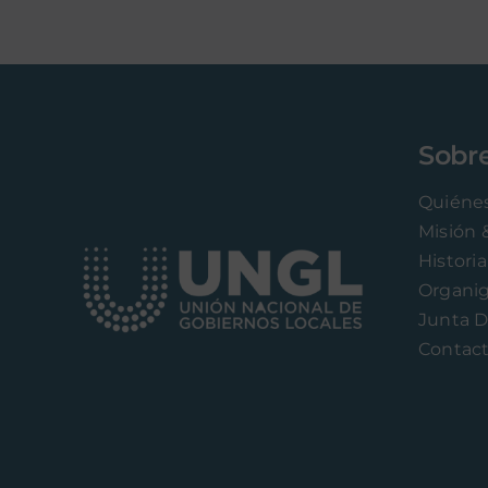
Sobr
Quiéne
Misión 
Historia
Organi
Junta D
Contac