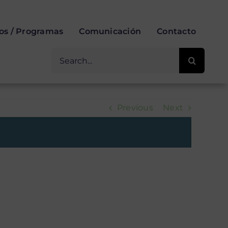
ios / Programas
Comunicación
Contacto
Buscar
for:
Previous
Next
n