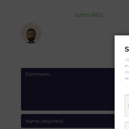
About the Author:
admUNGL
S
Leave A Comment
¿Q
pu
Comment
co
se