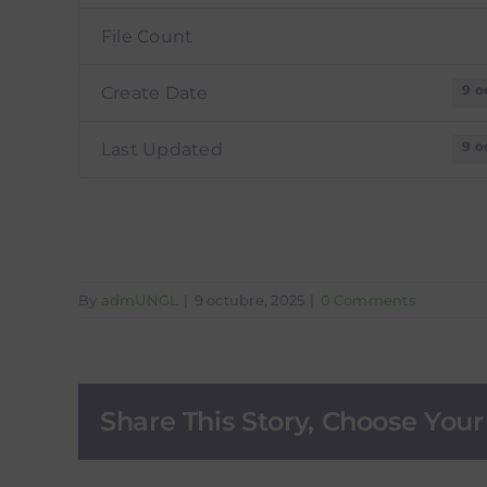
File Count
9 o
Create Date
9 o
Last Updated
By
admUNGL
|
9 octubre, 2025
|
0 Comments
Share This Story, Choose Your