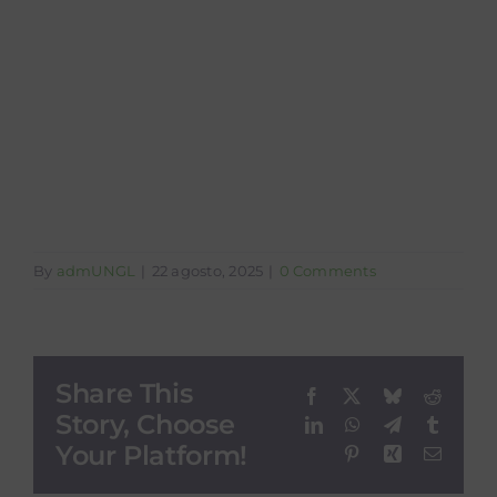
Prototipo de
Comercio al Aire
Libre
By
admUNGL
|
22 agosto, 2025
|
0 Comments
Share This
Facebook
X
Bluesky
Reddit
Story, Choose
LinkedIn
WhatsApp
Telegram
Tumblr
Your Platform!
Pinterest
Xing
Email