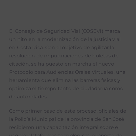
Navigation
Noticias
El Consejo de Seguridad Vial (COSEVI) marca
Noticias mUEve
un hito en la modernización de la justicia vial
en Costa Rica. Con el objetivo de agilizar la
Boletin Accion Municipal
resolución de impugnaciones de boletas de
citación, se ha puesto en marcha el nuevo
Podcast “Qué Dicen Las Munis”
Protocolo para Audiencias Orales Virtuales, una
herramienta que elimina las barreras físicas y
optimiza el tiempo tanto de ciudadanía como
de autoridades.
Como primer paso de este proceso, oficiales de
la Policía Municipal de la provincia de San José
recibieron una capacitación integral sobre el
uso de plataformas tecnológicas, el aporte de