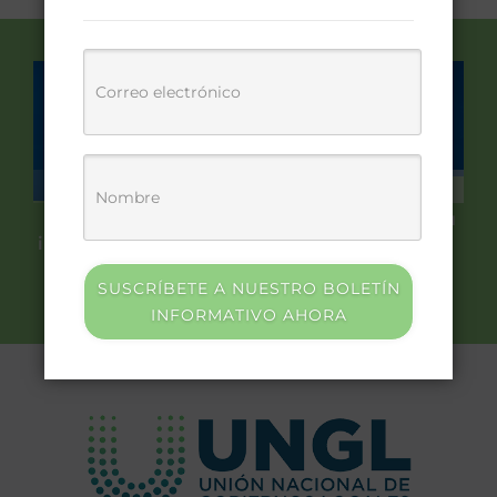
UNGL completa la
conformación de su
Alcaldesa e
Consejo Directivo
intendente liderarán
la UNGL
SUSCRÍBETE A NUESTRO BOLETÍN
INFORMATIVO AHORA