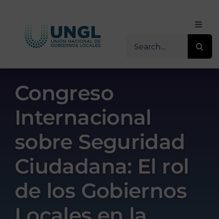
Skip
to
Toggl
content
Navig
Buscar
Inicio
for:
Sobre Nosotros
Congreso
Internacional
Transparencia
sobre Seguridad
Servicios / Programas
Ciudadana: El rol
Comunicación
de los Gobiernos
Locales en la
Contacto