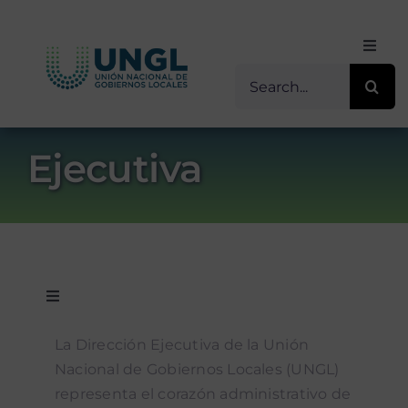
Skip
to
Toggl
content
Navig
Buscar
Inicio
for:
Sobre Nosotros
Ejecutiva
Transparencia
Servicios / Programas
Toggle
Navigation
Dirección de Incidencia Política y
Comunicación
La Dirección Ejecutiva de la Unión
Comunicaciones
Nacional de Gobiernos Locales (UNGL)
Contacto
representa el corazón administrativo de
Dirección de Seguimiento Estratégico de