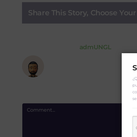
Share This Story, Choose Your
About the Author:
admUNGL
S
¿Q
pu
co
Leave A Comment
se
Comment