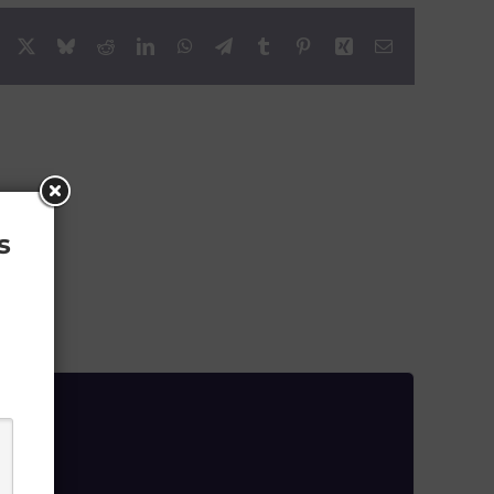
Facebook
X
Bluesky
Reddit
LinkedIn
WhatsApp
Telegram
Tumblr
Pinterest
Xing
Email
s