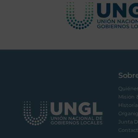
Sobr
Quiéne
Misión 
Historia
Organi
Junta D
Contac