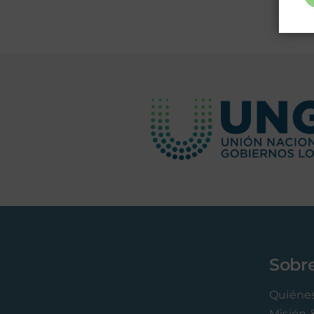
UNGL
Sobr
Quiéne
Misión 