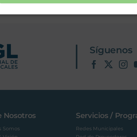
 completa la conformación de su Consejo Dire
Alcaldesa e intendente liderarán la UNGL
Síguenos
e Nosotros
Servicios / Prog
s Somos
Redes Municipales
& Visión
Red de Proveedores