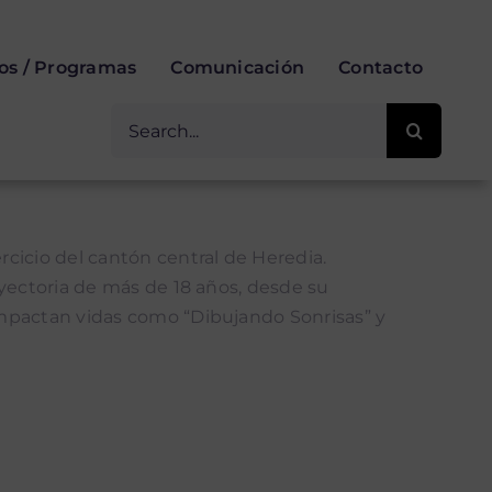
ios / Programas
Comunicación
Contacto
Buscar
for:
jercicio del cantón central de Heredia.
ayectoria de más de 18 años, desde su
impactan vidas como “Dibujando Sonrisas” y