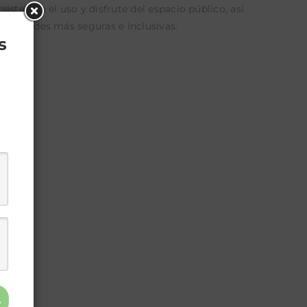
sten en el uso y disfrute del espacio público, así
de ciudades más seguras e inclusivas.
s
A