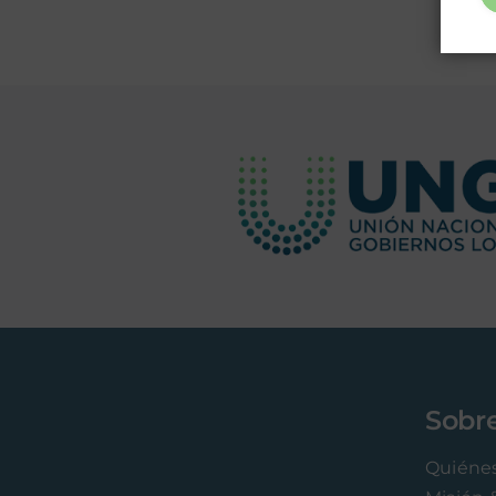
Sobr
Quiéne