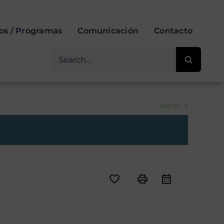
ios / Programas
Comunicación
Contacto
Buscar
for:
Next
favorite_border
print