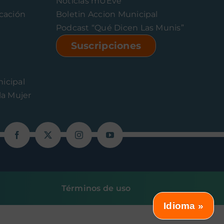
Noticias mUEve
icación
Boletin Accion Municipal
Podcast “Qué Dicen Las Munis”
Suscripciones
icipal
la Mujer
Términos de uso
Idioma »