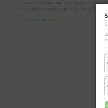
Un encuentro para reflexionar desde una perspectiv
como el rol estratégico de los gobiernos locales en
S
Formulario de inscripción
¿Q
pu
co
se