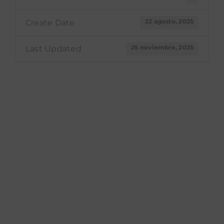
22 agosto, 2025
Create Date
25 noviembre, 2025
Last Updated
Reglamento
prototipo de la
Ley 10359 Apoyo
Municipal para
Adultos Mayores
en Condición de