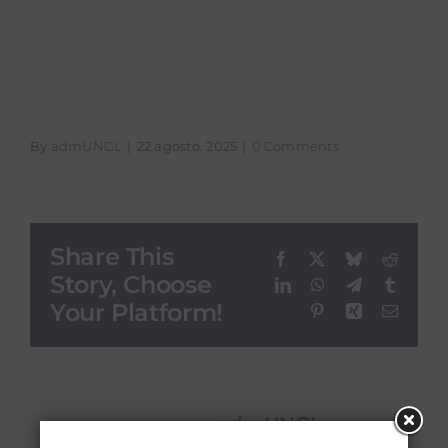
Pobreza
By
admUNGL
|
22 agosto, 2025
|
0 Comments
Share This
Facebook
X
Bluesky
Reddit
Story, Choose
LinkedIn
WhatsApp
Telegram
Tumblr
Your Platform!
Pinterest
Xing
Email
About the Author:
admUNGL