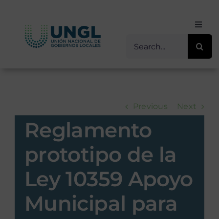
Skip
to
Toggl
content
Navig
Buscar
Inicio
for:
Sobre Nosotros
Previous
Next
Transparencia
Reglamento
Servicios / Programas
prototipo de la
Ley 10359 Apoyo
Comunicación
Municipal para
Contacto