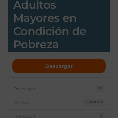
Adultos
Mayores en
Condición de
Pobreza
Descargar
13
Descargar
600.01 KB
File Size
1
File Count